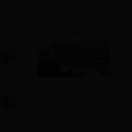
学校365bet体育在线网
址_bt365手机官方网址_
+查看详细+
数字365吉凶