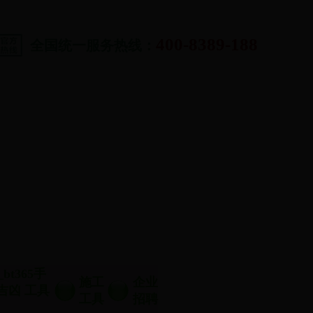
400-8389-188
全国统一服务热线：
校365bet体
荣誉证书
联系我们
适用范围
育在线网址
t365手机官
网址_数字
365吉凶
bt365手
施工
企业
吉凶 工具
工具
招聘