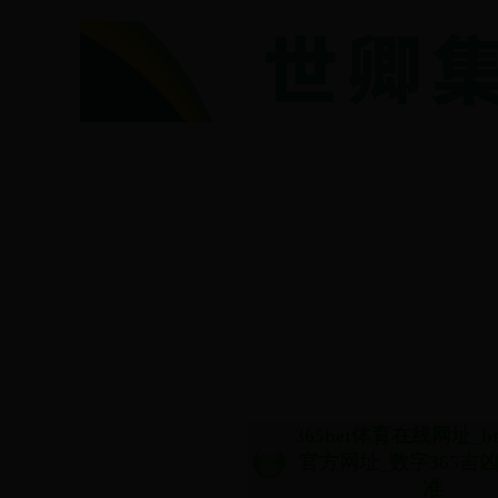
上海
世卿
365bet体
育在线网
址_bt365
手机官方
网址_数
字365吉
凶
防护
科技
有限
公司
网站首页
公司概况
工程案例
产品展
365bet体育在线网址_b
官方网址_数字365吉
准