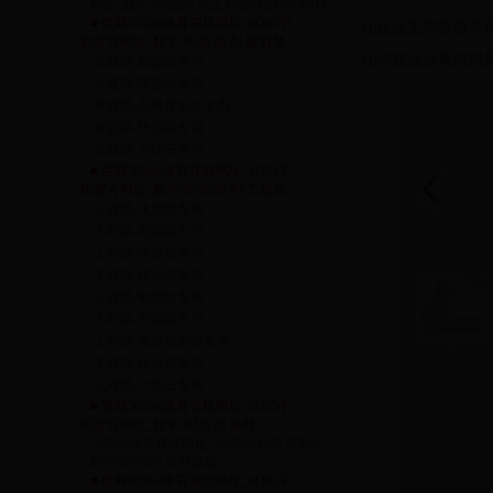
网址_数字365吉凶 剂工程装SQ(4.0)-ZJ03
■ 世卿365bet体育在线网址_bt365手
让企业主完善服务
机官方网址_数字365吉凶 剂-家庭装
让你我他远离湿滑
·
家庭装-釉面砖专用
·
家庭装-亮面砖专用
·
家庭装-高硬度瓷砖专用
·
家庭装-仿古砖专用
·
家庭装-大理石专用
■ 世卿365bet体育在线网址_bt365手
机官方网址_数字365吉凶 剂-工程装
·
工程装-水泥地专用
·
工程装-花岗岩专用
·
工程装-水磨石专用
·
工程装-镜面砖专用
·
工程装-釉面砖专用
·
工程装-亮面砖专用
·
工程装-高硬度瓷砖专用
·
工程装-仿古砖专用
·
工程装-大理石专用
■ 世卿365bet体育在线网址_bt365手
机官方网址_数字365吉凶 涂料
·
365bet体育在线网址_bt365手机官方网址_
数字365吉凶 涂料套装
■ 世卿365bet体育在线网址_bt365手