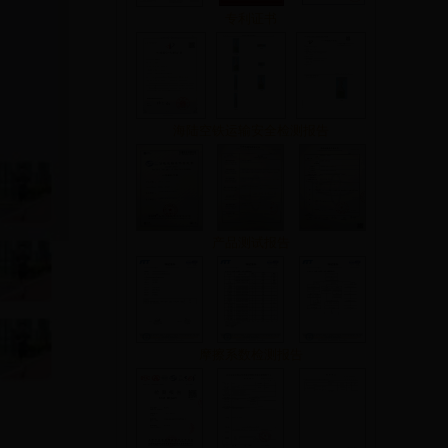
专利证书
海陆空铁运输安全检测报告
产品测试报告
摩擦系数检测报告