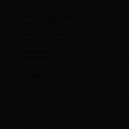
仓储地址：上海市青浦区北青公路7975号
4号楼
生产地址：江苏省通州湾江海联动开发示
范区中南高科产业园
总部地址：上海市青浦区崧泽大道6066号
尚之坊·文化创业园8号楼201-218
世卿集团投诉建议：13651715106
世卿集团客服卿卿：13482144564
公司资讯
·
重大公告
·
热烈庆祝世卿365bet体育在线网址_bt365手
机官方网址_数字365吉凶 成功荣获多个国
家一
·
世卿365bet体育在线网址_bt365手机官方网
址_数字365吉凶 中标数千平地面365bet体
育在线网址_bt365手机官方网址_数字365吉
凶 工程项目
·
城市重启，愿所有美好都能如期而至！