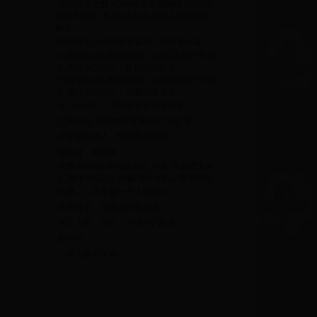
·
热烈祝贺世卿365bet体育在线网址_bt365手
机官方网址_数字365吉凶 成功入驻国铁采
购平
·
跌倒是老人因伤致死首因！快排查你家
·
世卿365bet体育在线网址_bt365手机官方网
址_数字365吉凶 ，欢迎您的莅临
·
世卿365bet体育在线网址_bt365手机官方网
址_数字365吉凶 ，关爱行走安全
·
五一劳动节，愿所有耕耘均有收获
·
世卿公益-河南鹤壁市淇滨区“禧仁养
·
关爱家中老人，预防意外滑倒
·
你创业，我派单
·
世卿365bet体育在线网址_bt365手机官方网
址_数字365吉凶 4.0版项目说明会圆满成功
·
世卿——从不是一个人的战斗！
·
元宵佳节，传承喜庆欢乐浓
·
开工大吉：2021，一路“犇”起来
·
新年好
·
一年之际在于春