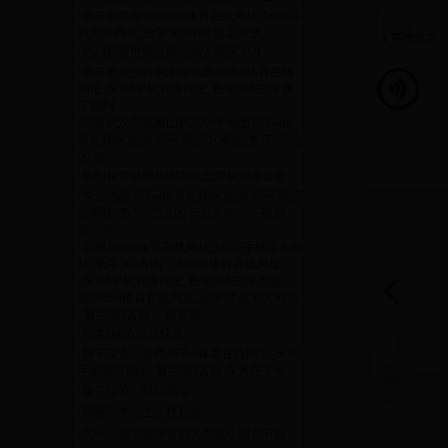
·
恭喜面霸面馆365bet体育在线网址_bt365手
机官方网址_数字365吉凶 施工完成
·
热烈祝贺世卿品牌创始人荣获2021
·
恭喜老长沙特色湘菜地面365bet体育在线
网址_bt365手机官方网址_数字365吉凶 施
工顺利
·
恭喜武汉市吴家山第三中学地面365bet体
育在线网址_bt365手机官方网址_数字365吉
凶 顺
·
热烈祝贺世卿代理商陈总荣获湄潭县全
·
专注地面365bet体育在线网址_bt365手机官
方网址_数字365吉凶 行业八年、不断创
新、不
·
世卿365bet体育在线网址_bt365手机官方网
址_数字365吉凶 ，365bet体育在线网址
_bt365手机官方网址_数字365吉凶 世家。
做365bet体育在线网址_bt365手机官方网址
_数字365吉凶 ，选世卿
·
祝党100岁生日快乐
·
脚下安全，世卿365bet体育在线网址_bt365
手机官方网址_数字365吉凶 来为您守候
·
端午佳节，粽叶飘香
·
预祝高考考生金榜题名
·
六一儿童节祝所有的大朋友小朋友节日