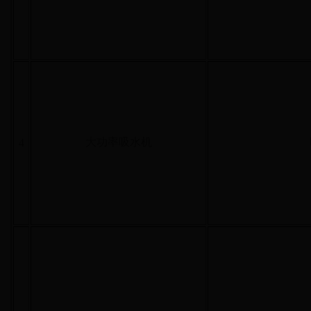
大功率吸水机
4