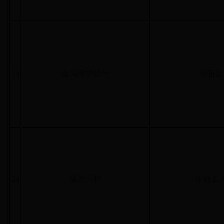
23
金属保护胶带
地面金
24
隔离围栏
非施工