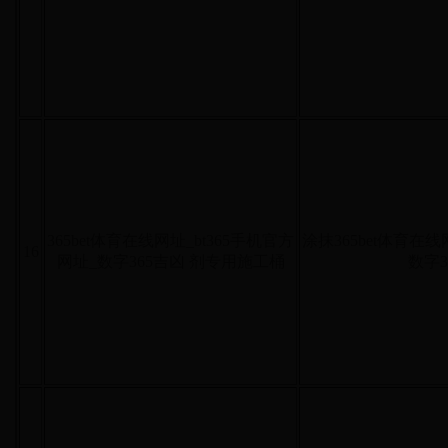
365bet体育在线网址_bt365手机官方
涂抹365bet体育在线
16
网址_数字365吉凶 剂专用施工桶
数字3