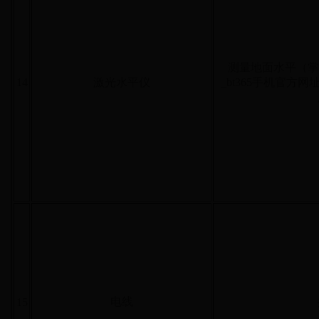
测量地面水平（掌握
14
激光水平仪
_bt365手机官方网
电线
15