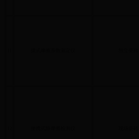
11
摆式摩擦系数测定仪
独立瓷砖
12
便携式静摩擦检测仪
现场瓷砖