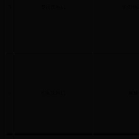
5
专用洗地机
清洗地
地面吹风机
加速
6