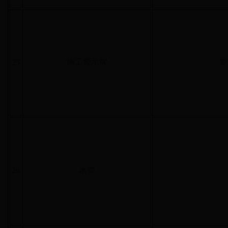
施工警示牌
警
25
26
水管