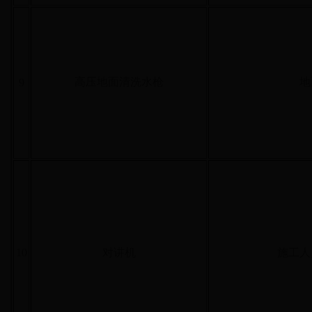
高压地面清洗水枪
地
9
10
对讲机
施工人