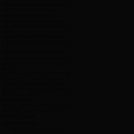
·
恭喜面霸面馆365bet体育在线网址_bt365手
机官方网址_数字365吉凶 施工完成
·
热烈祝贺世卿品牌创始人荣获2021
·
恭喜老长沙特色湘菜地面365bet体育在线
网址_bt365手机官方网址_数字365吉凶 施
工顺利
·
恭喜武汉市吴家山第三中学地面365bet体
育在线网址_bt365手机官方网址_数字365吉
凶 顺
·
热烈祝贺世卿代理商陈总荣获湄潭县全
·
专注地面365bet体育在线网址_bt365手机官
方网址_数字365吉凶 行业八年、不断创
新、不
·
世卿365bet体育在线网址_bt365手机官方网
址_数字365吉凶 ，365bet体育在线网址
_bt365手机官方网址_数字365吉凶 世家。
做365bet体育在线网址_bt365手机官方网址
_数字365吉凶 ，选世卿
·
祝党100岁生日快乐
·
脚下安全，世卿365bet体育在线网址_bt365
手机官方网址_数字365吉凶 来为您守候
·
端午佳节，粽叶飘香
·
预祝高考考生金榜题名
·
六一儿童节祝所有的大朋友小朋友节日