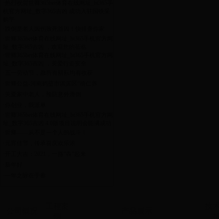
·
热烈祝贺世卿365bet体育在线网址_bt365手
机官方网址_数字365吉凶 成功入驻国铁采
购平
·
跌倒是老人因伤致死首因！快排查你家
·
世卿365bet体育在线网址_bt365手机官方网
址_数字365吉凶 ，欢迎您的莅临
·
世卿365bet体育在线网址_bt365手机官方网
址_数字365吉凶 ，关爱行走安全
·
五一劳动节，愿所有耕耘均有收获
·
世卿公益-河南鹤壁市淇滨区“禧仁养
·
关爱家中老人，预防意外滑倒
·
你创业，我派单
·
世卿365bet体育在线网址_bt365手机官方网
址_数字365吉凶 4.0版项目说明会圆满成功
·
世卿——从不是一个人的战斗！
·
元宵佳节，传承喜庆欢乐浓
·
开工大吉：2021，一路“犇”起来
·
新年好
·
一年之际在于春
工程案
技
公司概况
产品展示
例