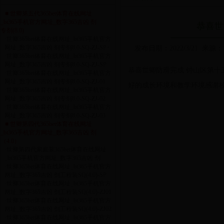
■ 世卿第五代365bet体育在线网址
_bt365手机官方网址_数字365吉凶 剂
专剂(8.0)
·
世卿365bet体育在线网址_bt365手机官方
网址_数字365吉凶 剂专剂8.0-SQ-ZJ-SP+
发布日期：2022/3/21 来源
·
世卿365bet体育在线网址_bt365手机官方
网址_数字365吉凶 剂专剂8.0-SQ-ZJ-SP
恭喜世卿防‮完滑‬成 ‬钟山区第十五小学地面防‮施滑‬工，给老师和学生的脚下安全多一份保障，同时也有一个更
·
世卿365bet体育在线网址_bt365手机官方
网址_数字365吉凶 剂专剂8.0-SQ-ZJ-01
·
世卿365bet体育在线网址_bt365手机官方
网址_数字365吉凶 剂专剂8.0-SQ-ZJ-02
·
世卿365bet体育在线网址_bt365手机官方
网址_数字365吉凶 剂专剂8.0-SQ-ZJ-03
■ 世卿第四代365bet体育在线网址
_bt365手机官方网址_数字365吉凶 剂
（4.0）
·
世卿第四代家庭装365bet体育在线网址
_bt365手机官方网址_数字365吉凶 剂
·
世卿365bet体育在线网址_bt365手机官方
网址_数字365吉凶 剂工程装SQ(4.0)-SP
·
世卿365bet体育在线网址_bt365手机官方
网址_数字365吉凶 剂工程装SQ(4.0)-ZJ01
·
世卿365bet体育在线网址_bt365手机官方
网址_数字365吉凶 剂工程装SQ(4.0)-ZJ02
·
世卿365bet体育在线网址_bt365手机官方