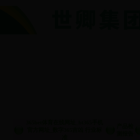
上海
世卿
365bet体
育在线网
址_bt365
手机官方
网址_数
字365吉
凶
防护
科技
有限
公司
网站首页
公司概况
工程案例
产品展示
技
365bet体育在线网址_bt365手机
产品检
官方网址_数字365吉凶 行业标
测报告
准