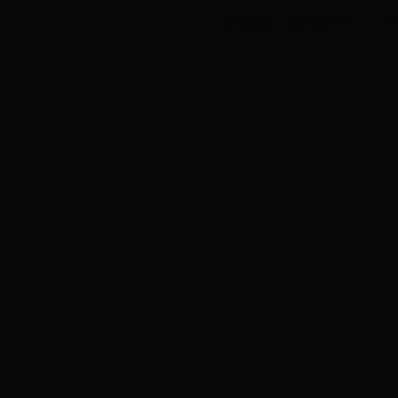
联系我们：总部运营中心：上海市青