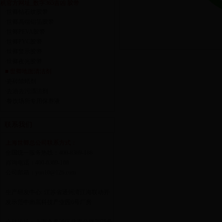
机官方网址_数字365吉凶 胶带
·
世卿钻石纹胶带
·
世卿高端铝箔胶带
·
世卿PEVA胶带
·
世卿PVC胶带
·
世卿警示胶带
·
世卿夜光胶带
■ 世卿地面清洁剂
·
瓷砖除蜡剂
·
去油去污清洁剂
·
餐饮场所专用保养液
联系我们
上海世卿总公司联系方式：
全国统一服务热线：400-8389-188
咨询电话：400-8389-188
公司邮箱：yon10@126.com
生产研发中心: 江苏省通州湾江海联动开
发示范中南高科技产业园6号厂房